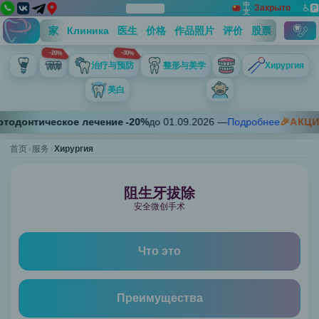
中
📞
Закрыто
♿
🅿️
📅
文
Дос
Вы
Панель
Закрыть
Технический блок контактов
家
Клиника
医生
价格
作品照片
评价
股票
联系方
-20%
-30%
Телефон 1
治疗与预防
整形与美学
Хирургия
+7 (812) 697-67-13
Телефон 2
美白
+7 (911) 757-57-38
治
Адрес
ртодонтическое лечение
-
20
%
до
01.09.2026
—
Подробнее
🎉АКЦИ
疗
圣彼得堡，卢那察尔斯基大街7号，1号楼
首页
服务
与
Хирургия
График работы
Пн 09:00-21:00; Вт 09:00-21:00; Ср 09:00-21:00; Чт 09:00-21:0
预
防
阻生牙拔除
龋
安全微创手术
齿
的
Что это
治
疗
牙
Преимущества
周