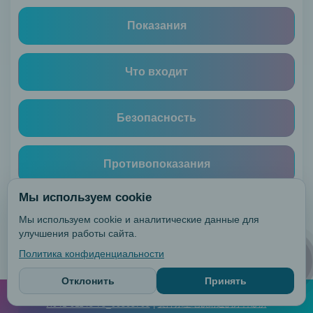
炎
Показания
治
疗
深
Что входит
层
氟
化
Безопасность
职
业
Противопоказания
卫
生
Мы используем cookie
牙
Цена
釉
Мы используем cookie и аналитические данные для
улучшения работы сайта.
质
再
Политика конфиденциальности
Результат и уход
Онлайн-
запись
矿
Отклонить
Принять
化
©
2026
Triumfdenta. Все права защищены.
|
|
Реквизиты
Лицензия №
FAQ
Clinic contacts
|
Л041-01148-78_00363709
奥泽尔基地铁附近的牙科诊所
整