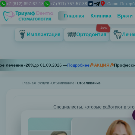
+7 (812) 697-67-13
+7 (911) 757-57-38
Санкт-Петербу
📞
📞
Панель
З
Технический блок контактов
Главная
Клиника
Врачи
Телефон 1
-20%
+7 (812) 697-67-13
Имплантация
Ортодонтия
Лече
Телефон 2
+7 (911) 757-57-38
Адрес
Санкт-Петербург, пр. Луначарского д. 7, корп. 1
Имплантация
График работы
чение
-
20
%
до
01.09.2026
—
Подробнее
🎉АКЦИЯ🎉
Профессиональ
Установка
Пн 09:00-21:00; Вт 09:00-21:00; Ср 09:00-21:00; Чт 09:00-21:0
имплантов
Straumann
Главная
Услуги
Отбеливание
Отбеливание
Neobiotech
Ортодонтия
Брекет
Специалисты, которые работают в это
системы
Shiny,
ClipSL