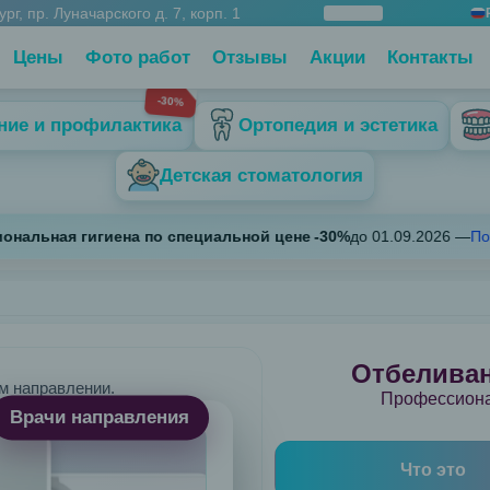
рг, пр. Луначарского д. 7, корп. 1
акрыть
Цены
Фото работ
Отзывы
Акции
Контакты
-30%
ние и профилактика
Ортопедия и эстетика
Детская стоматология
ная гигиена по специальной цене
-
30
%
до
01.09.2026
—
Подробн
0; Пт 09:00-21:00; Сб 09:00-21:00; Вс 09:00-21:00
Отбеливан
м направлении.
Профессиона
Врачи направления
Что это