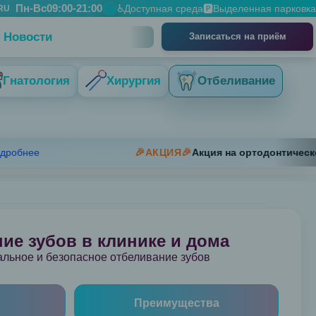
Пн-Вс
09:00-21:00
📅
♿
Доступная среда
🅿️
Выделенная парковка
RU
Доступная среда
Выделенная парковка
Новости
Записаться на приём
Гнатология
Хирургия
Отбеливание
ее
🎉АКЦИЯ🎉
Акция на ортодонтическое ле
ие зубов в клинике и дома
льное и безопасное отбеливание зубов
Преимущества