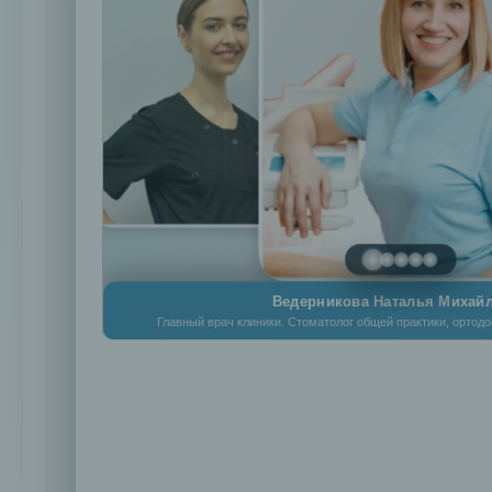
(Китай)
Лигатурная
Россия
Bio
Quick
Damon
Clear
Лигатурная
США
DamonQ
Элайнеры
Ведерникова Наталья Михай
Лечение
Главный врач клиники. Стоматолог общей практики, ортодон
и
профилактика
Лечение
кариеса
Лечение
пульпита