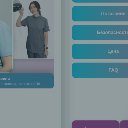
Показания
Безопасност
Цена
FAQ
ловна
т, ортопед, гнатолог в СПб