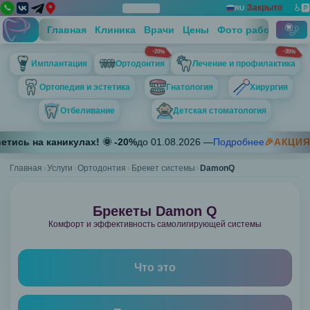
📞
Закрыто
♿
🅿️
📅
RU
Дос
Вы
Панель
Закрыть
Технический блок контактов
Главная
Клиника
Врачи
Цены
Фото работ
Отзы
-20%
-30%
Телефон 1
Имплантация
Ортодонтия
Лечение и профилактика
+7 (812) 697-67-13
Телефон 2
Ортопедия и эстетика
Гнатология
Хирургия
+7 (911) 757-57-38
Отбеливание
Детская стоматология
Адрес
Санкт-Петербург, пр. Луначарского д. 7, корп. 1
Имплантация
етись на каникулах! 🌞
-
20
%
до
01.08.2026
—
Подробнее
🎉АКЦИЯ
График работы
Установка
Пн 09:00-21:00; Вт 09:00-21:00; Ср 09:00-21:00; Чт 09:00-21:0
Главная
Услуги
Ортодонтия
Брекет системы
имплантов
DamonQ
Straumann
Neobiotech
Брекеты Damon Q
Ортодонтия
Комфорт и эффективность самолигирующей системы
Брекет
системы
Что это
Shiny,
ClipSL
(Китай)