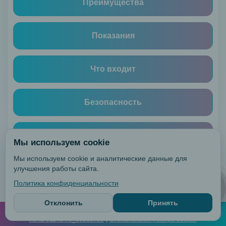
Преимущества
Лигатурная
Россия
Показания
Bio
Quick
Damon
Что входит
Clear
Лигатурная
США
Безопасность
DamonQ
Элайнеры
Противопоказания
Лечение
Мы используем cookie
и
Мы используем cookie и аналитические данные для
профилактика
улучшения работы сайта.
Цена
Лечение
Политика конфиденциальности
Онлайн-
кариеса
запись
Лечение
Результат и уход
Отклонить
Принять
©
2026
Triumfdenta. Все права защищены.
|
|
Реквизиты
Лицензия №
пульпита
Контакты клиники
|
Л041-01148-78_00363709
Стоматология у метро Озерки
Лечение