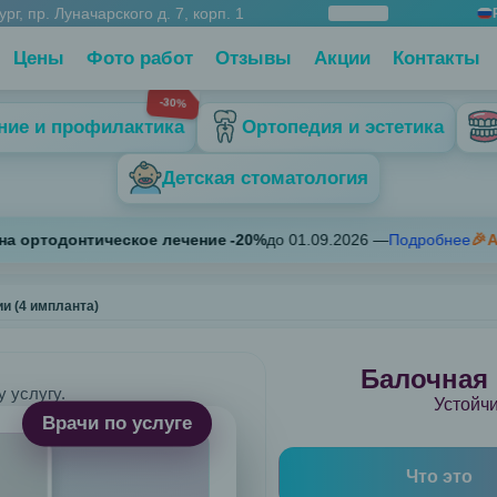
рг, пр. Луначарского д. 7, корп. 1
акрыть
Цены
Фото работ
Отзывы
Акции
Контакты
-30%
ние и профилактика
Ортопедия и эстетика
Детская стоматология
ортодонтическое лечение
-
20
%
до
01.09.2026
—
Подробнее
🎉АКЦ
0; Пт 09:00-21:00; Сб 09:00-21:00; Вс 09:00-21:00
и (4 импланта)
Балочная 
 услугу.
Устойч
Врачи по услуге
Что это