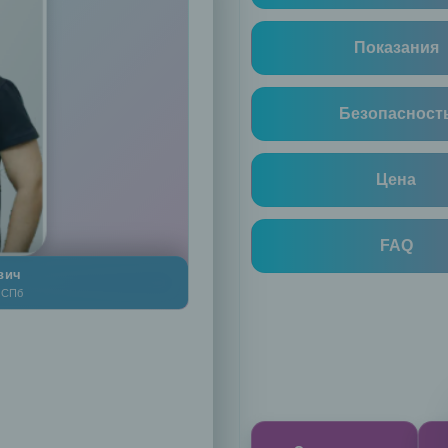
Показания
Безопасност
Цена
FAQ
вич
в СПб