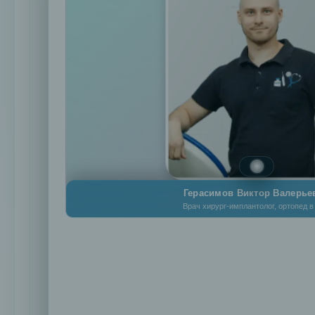
(Китай)
Лигатурная
Россия
Bio
Quick
Damon
Clear
Лигатурная
США
DamonQ
Элайнеры
Герасимов Виктор Валерье
Лечение
Врач хирург-имплантолог, ортопед 
и
профилактика
Лечение
кариеса
Лечение
пульпита