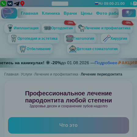
📞
♿
🅿️
09:00-21:00
📅
RU
Дос
Вы
Панель
Закрыть
Технический блок контактов
Главная
Клиника
Врачи
Цены
Фото работ
Отзы
-20%
-30%
Телефон 1
Имплантация
Ортодонтия
Лечение и профилактика
+7 (812) 697-67-13
Телефон 2
Ортопедия и эстетика
Гнатология
Хирургия
+7 (911) 757-57-38
Отбеливание
Детская стоматология
Адрес
Санкт-Петербург, пр. Луначарского д. 7, корп. 1
Имплантация
етись на каникулах! 🌞
-
20
%
до
01.08.2026
—
Подробнее
🎉АКЦИЯ
График работы
Установка
Пн 09:00-21:00; Вт 09:00-21:00; Ср 09:00-21:00; Чт 09:00-21:0
Главная
Услуги
Лечение и профилактика
имплантов
Лечение периодонтита
Straumann
Neobiotech
Профессиональное лечение
Ортодонтия
пародонтита любой степени
Брекет
Здоровье десен и сохранение зубов надолго
системы
Shiny,
Что это
ClipSL
(Китай)