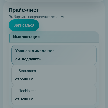
периодонтита
Прайс-лист
Глубокое
Выбирайте направление лечения
фторирование
Профессиональная
Записаться
гигиена
Реминерализация
Имплантация
эмали
Ортопедия
Установка имплантов
и
см. подпункты
эстетика
Коронки
Straumann
Керамические
коронки
от 55000 ₽
E-
Max
Neobiotech
Циркониевые
от 32000 ₽
коронки