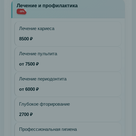
На
Лечение и профилактика
локаторах
-30%
(2
импланта)
Лечение кариеса
Цельнолитая
8500 ₽
металлическая
Полный
Лечение пульпита
Candulor
Композитные
от 7500 ₽
Лечебная
на
Лечение периодонтита
импланте
от 6000 ₽
С
полной
Глубокое фторирование
анатомией
2700 ₽
зубы
Vita
Профессиональная гигиена
Металлокерамическая