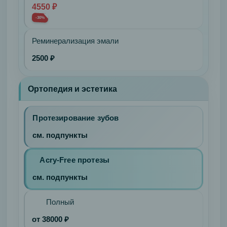
Гнатология
4550 ₽
Сплинт-
-30%
терапия
Реминерализация эмали
Хирургия
Удаление
2500 ₽
зубов
Ретенированного
Ортопедия и эстетика
Неподвижного
зуба
простое
Протезирование зубов
Неподвижного
см. подпункты
зуба
сложное
Acry-Free протезы
Отбеливание
см. подпункты
Экспресс-
отбеливание
Полный
Домашнее
отбеливание
от 38000 ₽