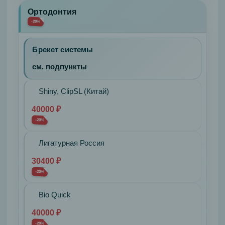
Prettau
Ортодонтия
Cerec
-20%
Протезирование
зубов
Брекет системы
Дуговые
протезы
см. подпункты
С
кламерной
Shiny, ClipSL (Китай)
фиксацией
40000 ₽
С
-20%
замковым
креплением
Лигатурная Россия
Нейлоновые
30400 ₽
протезы
-20%
Частичный
(до
Bio Quick
3-
40000 ₽
х
-20%