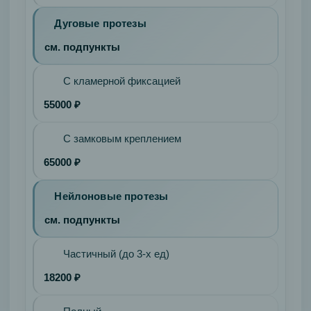
Opalescence
Boost
Дуговые протезы
Детская
см. подпункты
стоматология
Удаление
С кламерной фиксацией
молочных
55000 ₽
зубов
Сложное
С замковым креплением
Простое
Лечение
65000 ₽
кариеса
Нейлоновые протезы
молочных
зубов
см. подпункты
Лечение
пульпита
Частичный (до 3-х ед)
молочных
18200 ₽
зубов