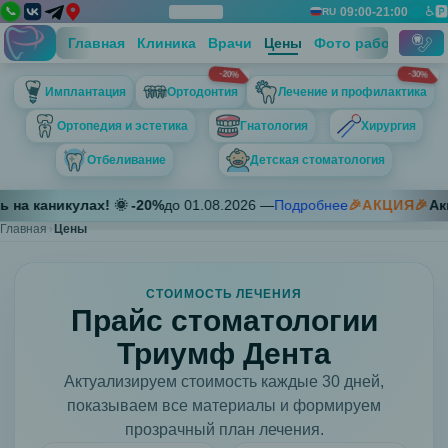
📞
♿
🅿️
09:00-21:00
📅
RU
Дос
Вы
Панель
Закрыть
Технический блок контактов
Главная
Клиника
Врачи
Цены
Фото работ
Отзы
-20%
-30%
Телефон 1
Имплантация
Ортодонтия
Лечение и профилактика
+7 (812) 697-67-13
Телефон 2
Ортопедия и эстетика
Гнатология
Хирургия
+7 (911) 757-57-38
Отбеливание
Детская стоматология
Адрес
Санкт-Петербург, пр. Луначарского д. 7, корп. 1
Имплантация
а каникулах! 🌞
-
20
%
до
01.08.2026
—
Подробнее
🎉АКЦИЯ🎉
Акци
График работы
Установка
Главная
Цены
Пн 09:00-21:00; Вт 09:00-21:00; Ср 09:00-21:00; Чт 09:00-21:0
имплантов
Straumann
Neobiotech
СТОИМОСТЬ ЛЕЧЕНИЯ
Прайс стоматологии
Ортодонтия
Брекет
Триумф Дента
системы
Актуализируем стоимость каждые 30 дней,
Shiny,
показываем все материалы и формируем
ClipSL
прозрачный план лечения.
(Китай)