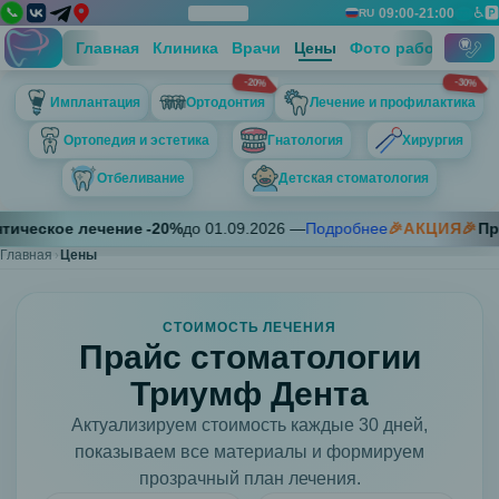
📞
♿
🅿️
09:00-21:00
📅
RU
Дос
Вы
Панель
Закрыть
Технический блок контактов
Главная
Клиника
Врачи
Цены
Фото работ
Отзы
-20%
-30%
Телефон 1
Имплантация
Ортодонтия
Лечение и профилактика
+7 (812) 697-67-13
Телефон 2
Ортопедия и эстетика
Гнатология
Хирургия
+7 (911) 757-57-38
Отбеливание
Детская стоматология
Адрес
Санкт-Петербург, пр. Луначарского д. 7, корп. 1
Имплантация
еское лечение
-
20
%
до
01.09.2026
—
Подробнее
🎉АКЦИЯ🎉
Профе
График работы
Установка
Главная
Цены
Пн 09:00-21:00; Вт 09:00-21:00; Ср 09:00-21:00; Чт 09:00-21:0
имплантов
Straumann
Neobiotech
СТОИМОСТЬ ЛЕЧЕНИЯ
Прайс стоматологии
Ортодонтия
Брекет
Триумф Дента
системы
Актуализируем стоимость каждые 30 дней,
Shiny,
показываем все материалы и формируем
ClipSL
прозрачный план лечения.
(Китай)