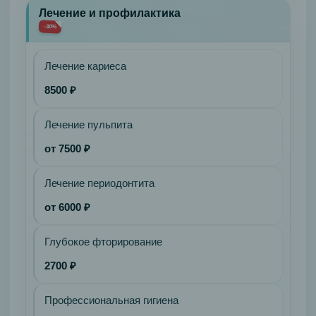
На
Лечение и профилактика
локаторах
-30%
(2
импланта)
Лечение кариеса
Цельнолитая
8500 ₽
металлическая
Полный
Лечение пульпита
Candulor
Композитные
от 7500 ₽
Лечебная
на
Лечение периодонтита
импланте
от 6000 ₽
С
полной
Глубокое фторирование
анатомией
2700 ₽
зубы
Vita
Профессиональная гигиена
Металлокерамическая