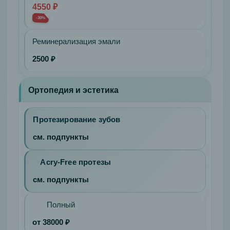
Гнатология
4550 ₽
Сплинт-
-30%
терапия
Реминерализация эмали
Хирургия
Удаление
2500 ₽
зубов
Ретенированного
Ортопедия и эстетика
Неподвижного
зуба
простое
Протезирование зубов
Неподвижного
см. подпункты
зуба
сложное
Acry-Free протезы
Отбеливание
см. подпункты
Экспресс-
отбеливание
Полный
Домашнее
отбеливание
от 38000 ₽