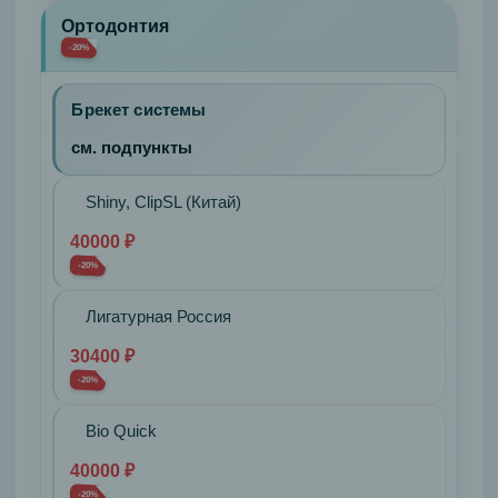
Prettau
Ортодонтия
Cerec
-20%
Протезирование
зубов
Брекет системы
Дуговые
протезы
см. подпункты
С
кламерной
Shiny, ClipSL (Китай)
фиксацией
40000 ₽
С
-20%
замковым
креплением
Лигатурная Россия
Нейлоновые
30400 ₽
протезы
-20%
Частичный
(до
Bio Quick
3-
40000 ₽
х
-20%