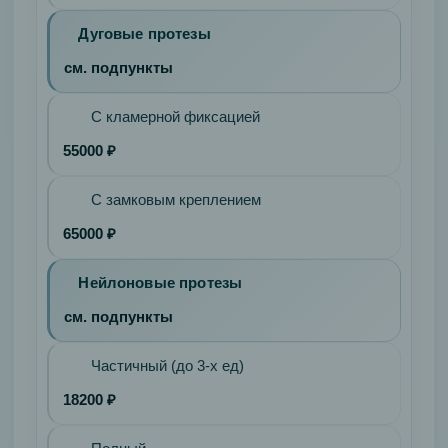
Opalescence
Boost
Дуговые протезы
Детская
см. подпункты
стоматология
Удаление
С кламерной фиксацией
молочных
55000 ₽
зубов
Сложное
С замковым креплением
Простое
Лечение
65000 ₽
кариеса
Нейлоновые протезы
молочных
зубов
см. подпункты
Лечение
пульпита
Частичный (до 3-х ед)
молочных
18200 ₽
зубов