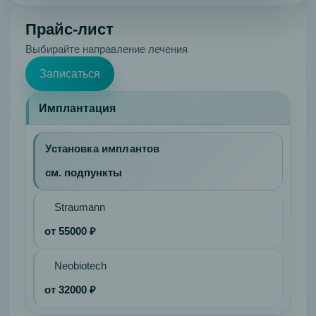
периодонтита
Прайс-лист
Глубокое
Выбирайте направление лечения
фторирование
Профессиональная
Записаться
гигиена
Реминерализация
Имплантация
эмали
Ортопедия
Установка имплантов
и
см. подпункты
эстетика
Коронки
Straumann
Керамические
коронки
от 55000 ₽
E-
Max
Neobiotech
Циркониевые
от 32000 ₽
коронки